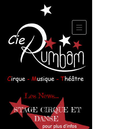
Cie
C
irque
- M
usique
- T
héâtre
Les News...
STAGE CIRQUE ET
DANSE
pour plus d'infos