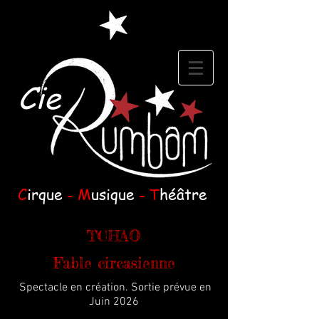
Cie
C
irque
- M
usique
- T
héâtre
TCHAO
Fable circasienne
Spectacle en création. Sortie prévue en
Juin 2026