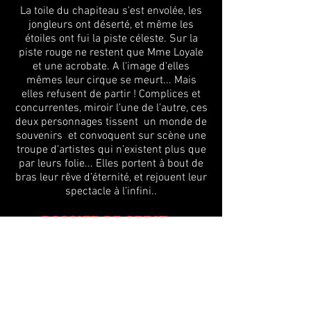
La toile du chapiteau s'est envolée, les
jongleurs ont déserté, et même les
étoiles ont fui la piste céleste. Sur la
piste rouge ne restent que Mme Loyale
et une acrobate. A l'image d'elles
mêmes leur cirque se meurt... Mais
elles refusent de partir ! Complices et
concurrentes, miroir l’une de l’autre, ces
deux personnages tissent un monde de
souvenirs et convoquent sur scène une
troupe d’artistes qui n’existent plus que
par leurs folie... Elles portent à bout de
bras leur rêve d’éternité, et rejouent leur
spectacle à l’infini..
DOSSIER DE CREATION