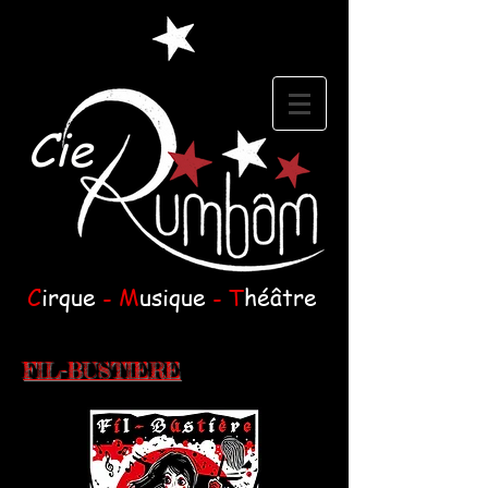
Cie
C
irque
- M
usique
- T
héâtre
FIL-BUSTIERE