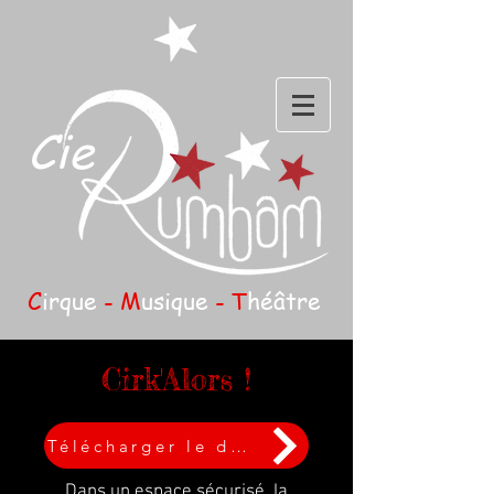
Cie
C
irque
- M
usique
- T
héâtre
Cirk'Alors !
Télécharger le dossier
Dans un espace sécurisé, la