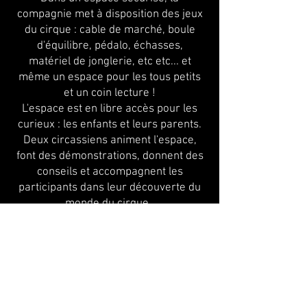
compagnie met à disposition des jeux
du cirque : cable de marché, boule
d'équilibre, pédalo, échasses,
matériel de jonglerie, etc etc... et
même un espace pour les tous petits
et un coin lecture !
L'espace est en libre accès pour les
curieux : les enfants et leurs parents.
Deux circassiens animent l'espace,
font des démonstrations, donnent des
conseils et accompagnent les
participants dans leur découverte du
monde du cirque.
Particulièrement adapté pour un
public en mouvement cette animation
fait le bonheur des petits et des
grands.