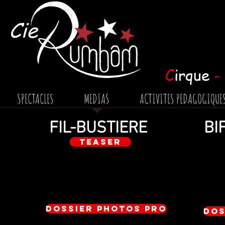
Cie
C
irque
-
SPECTACLES
MEDIAS
ACTIVITES PEDAGOGIQUE
FIL-BUSTIERE
BI
Teaser
Dossier Photos Pro
Dos