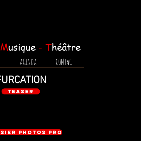
 M
usique
- T
héâtre
S
AGENDA
CONTACT
FURCATION
Teaser
sier Photos Pro